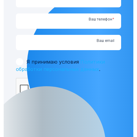
Ваш телефон
*
Ваш email
Согласие на обработку персональных
Я принимаю условия
Политики
данных
*
обработки персональных данных
.